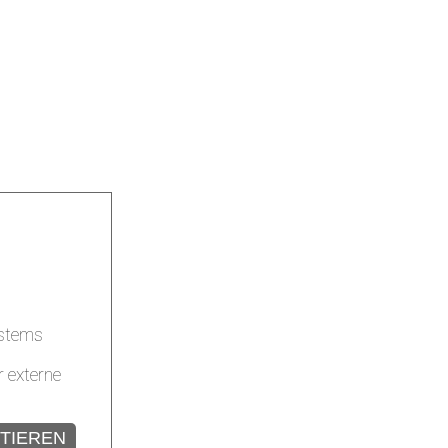
ystems
 externe
PTIEREN