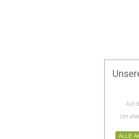
Unser
Auf d
Um unse
ALLE A